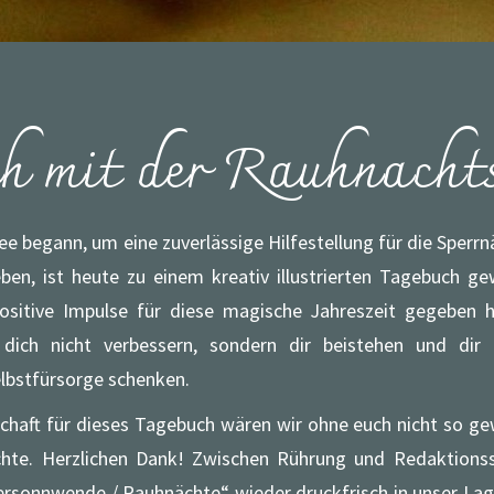
ch mit der Rauhnachts
dee begann, um eine zuverlässige Hilfestellung für die Sperrn
en, ist heute zu einem kreativ illustrierten Tagebuch ge
sitive Impulse für diese magische Jahreszeit gegeben ha
l dich nicht verbessern, sondern dir beistehen und di
lbstfürsorge schenken.
haft für dieses Tagebuch wären wir ohne euch nicht so ge
ichte. Herzlichen Dank! Zwischen Rührung und Redaktionss
ersonnwende / Rauhnächte“ wieder druckfrisch in unser Lage