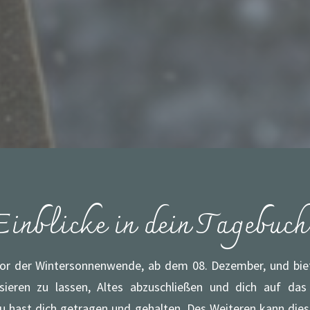
Einblicke in dein Tagebuch
or der Wintersonnenwende, ab dem 08. Dezember, und biete
ssieren zu lassen, Altes abzuschließen und dich auf da
u hast dich getragen und gehalten. Des Weiteren kann diese