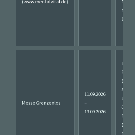
(
www.mentalvital.de
)
Nauhe
Messe
13
Stadt
Fried
(Hess
Am
11.09.2026
Seeba
Messe Grenzenlos
–
61169
13.09.2026
Fried
(Hess
Messe