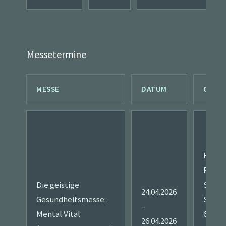
Messetermine
MESSE
DATUM
ORT
Hotel
Rosen
Die geistige
Steinf
24.04.2026
Gesundheitsmesse:
Straße
–
Mental Vital
61231
26.04.2026