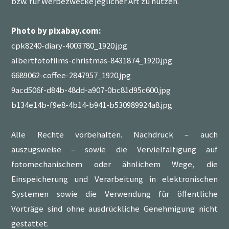
bzw. für Werbezwecke jeglicher Art zu nutzen.
Photo by pixabay.com:
cpk8240-diary-4003780_1920.jpg
albertfotofilms-christmas-8431874_1920.jpg
6689062-coffee-2847957_1920.jpg
9acd506f-d84b-48dd-a907-0bc81d95c600.jpg
b134e14b-f9e8-4b14-b941-b530989924a8.jpg
Alle Rechte vorbehalten. Nachdruck – auch
auszugsweise – sowie die Vervielfältigung auf
fotomechanischem oder ähnlichem Wege, die
Einspeicherung und Verarbeitung in elektronischen
Systemen sowie die Verwendung für öffentliche
Vorträge sind ohne ausdrückliche Genehmigung nicht
gestattet.